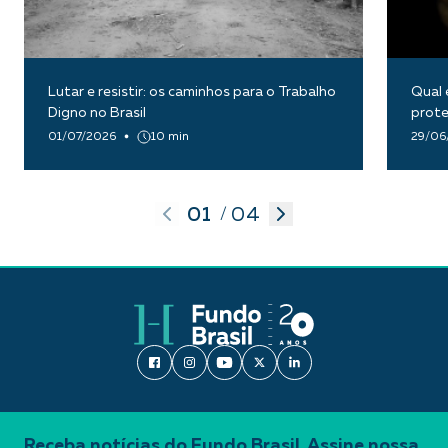
Lutar e resistir: os caminhos para o Trabalho
Qual 
Digno no Brasil
prote
01/07/2026
10 min
29/06
01
04
/
Receba notícias do Fundo Brasil. Assine nossa