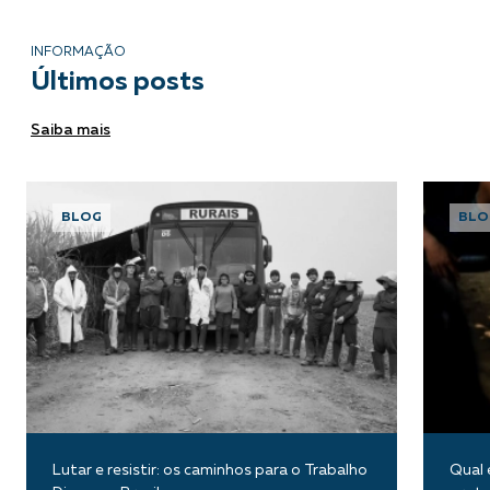
INFORMAÇÃO
Últimos posts
Saiba mais
BLOG
BLO
Lutar e resistir: os caminhos para o Trabalho
Qual 