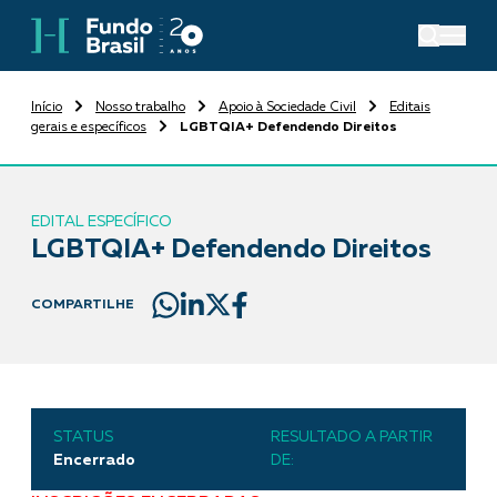
Início
Nosso trabalho
Apoio à Sociedade Civil
Editais
gerais e específicos
LGBTQIA+ Defendendo Direitos
EDITAL ESPECÍFICO
LGBTQIA+ Defendendo Direitos
COMPARTILHE
STATUS
RESULTADO A PARTIR
Encerrado
DE: