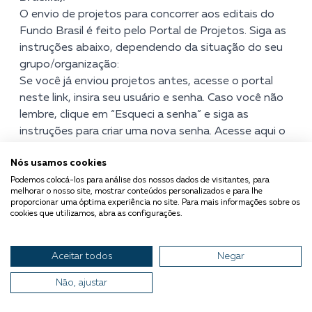
O envio de projetos para concorrer aos editais do
Fundo Brasil é feito pelo Portal de Projetos. Siga as
instruções abaixo, dependendo da situação do seu
grupo/organização:
Se você já enviou projetos antes, acesse o portal
neste link
, insira seu usuário e senha. Caso você não
lembre, clique em “Esqueci a senha” e siga as
instruções para criar uma nova senha.
Acesse aqui o
passo a passo
.
Nós usamos cookies
Se você está se inscrevendo pela primeira vez,
Podemos colocá-los para análise dos nossos dados de visitantes, para
acesse o portal
neste link
, clique em “Primeiro
melhorar o nosso site, mostrar conteúdos personalizados e para lhe
Acesso” e preencha os dados do seu grupo.
Acesse
proporcionar uma óptima experiência no site. Para mais informações sobre os
cookies que utilizamos, abra as configurações.
aqui o passo a passo
.
A inscrição do projeto em nosso portal deverá ser
realizada de uma só vez, já que o portal não permite
Aceitar todos
Negar
salvar parte do formulário preenchido para
completá-lo posteriormente.
Não, ajustar
Desta forma, disponibilizamos aqui uma versão