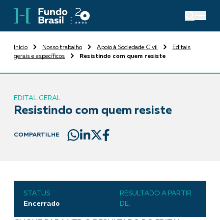
Início
Nosso trabalho
Apoio à Sociedade Civil
Editais
gerais e específicos
Resistindo com quem resiste
EDITAL GERAL
Resistindo com quem resiste
COMPARTILHE
STATUS
RESULTADO A PARTIR
Encerrado
DE: