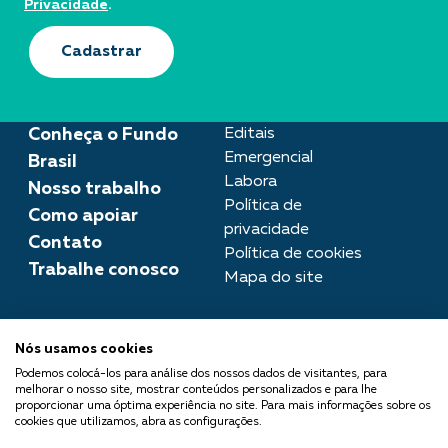
Privacidade
.
Cadastrar
Conheça o Fundo
Editais
Emergencial
Brasil
Labora
Nosso trabalho
Política de
Como apoiar
privacidade
Contato
Política de cookies
Trabalhe conosco
Mapa do site
Assessoria de imprensa
Nós usamos cookies
imprensa@fundobrasil.org.br
Podemos colocá-los para análise dos nossos dados de visitantes, para
melhorar o nosso site, mostrar conteúdos personalizados e para lhe
O Fundo Brasil integra a Rede
proporcionar uma óptima experiência no site. Para mais informações sobre os
cookies que utilizamos, abra as configurações.
Comuá - Filantropia que
Transforma