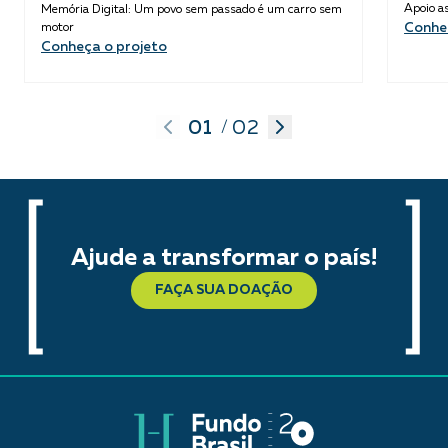
Apoio as
Memória Digital: Um povo sem passado é um carro sem
Conhe
motor
Conheça o projeto
01
02
/
Ajude a transformar o país!
FAÇA SUA DOAÇÃO