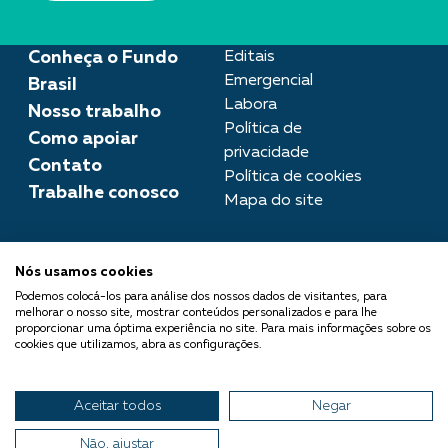
Conheça o Fundo
Editais
Emergencial
Brasil
Labora
Nosso trabalho
Política de
Como apoiar
privacidade
Contato
Política de cookies
Trabalhe conosco
Mapa do site
Assessoria de imprensa
Nós usamos cookies
imprensa@fundobrasil.org.br
Podemos colocá-los para análise dos nossos dados de visitantes, para
melhorar o nosso site, mostrar conteúdos personalizados e para lhe
O Fundo Brasil integra a Rede
proporcionar uma óptima experiência no site. Para mais informações sobre os
cookies que utilizamos, abra as configurações.
Comuá - Filantropia que
Transforma
Aceitar todos
Negar
© 2026 Fundo Brasil.
Todos os direitos reservados
Não, ajustar