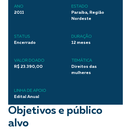
ANO
ESTADO
2011
Paraíba, Região
Nordeste
STATUS
DURAÇÃO
Encerrado
12 meses
VALOR DOADO
TEMÁTICA
R$ 23.390,00
Direitos das
mulheres
LINHA DE APOIO
Edital Anual
Objetivos e público
alvo