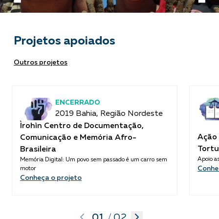
Projetos apoiados
Outros projetos
ENCERRADO
2019 Bahia, Região Nordeste
Ìrohìn Centro de Documentação,
Ação 
Comunicação e Memória Afro-
Tortu
Brasileira
Apoio as
Memória Digital: Um povo sem passado é um carro sem
Conhe
motor
Conheça o projeto
01
02
/