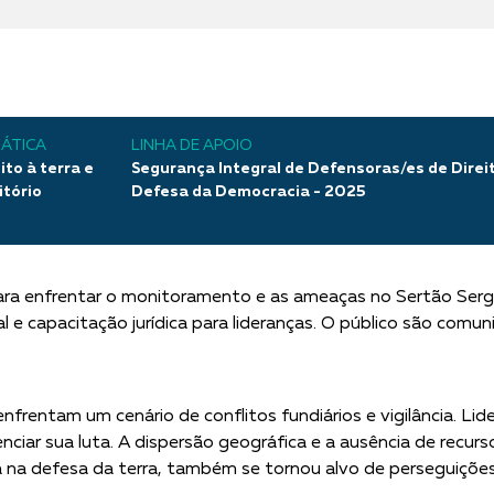
ÁTICA
LINHA DE APOIO
ito à terra e
Segurança Integral de Defensoras/es de Dire
itório
Defesa da Democracia - 2025
ara enfrentar o monitoramento e as ameaças no Sertão Sergi
al e capacitação jurídica para lideranças. O público são comun
frentam um cenário de conflitos fundiários e vigilância. Li
enciar sua luta. A dispersão geográfica e a ausência de re
ta na defesa da terra, também se tornou alvo de perseguiçõ