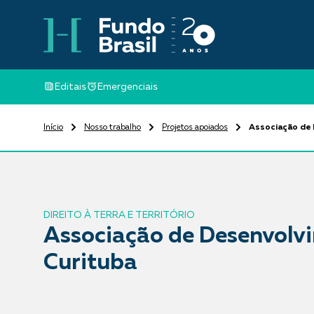
Editais
Emergenciais
Início
Nosso trabalho
Projetos apoiados
Associação de 
DIREITO À TERRA E TERRITÓRIO
Associação de Desenvolv
Curituba