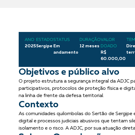
ANO
ESTADO
STATUS
DURAÇÃO
VALOR
TEM
2025
Sergipe
Em
12 meses
DOADO
Dire
andamento
R$
terr
60.000,00
Objetivos e público alvo
O projeto estrutura a segurança integral da ADJC p
participativos, protocolos de proteção física e digit
na linha de frente da defesa territorial.
Contexto
As comunidades quilombolas do Sertão de Sergipe en
digital e processos judiciais abusivos
que tentam sil
isolamento e o risco. A ADJC, por sua atuação dire