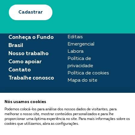
Cadastrar
Conheça o Fundo
Editais
Emergencial
Brasil
Labora
Nosso trabalho
Política de
Como apoiar
privacidade
Contato
Política de cookies
Trabalhe conosco
Mapa do site
Assessoria de imprensa
Nós usamos cookies
imprensa@fundobrasil.org.br
Podemos colocá-los para análise dos nossos dados de visitantes, para
melhorar o nosso site, mostrar conteúdos personalizados e para lhe
O Fundo Brasil integra a Rede
proporcionar uma óptima experiência no site. Para mais informações sobre os
cookies que utilizamos, abra as configurações.
Comuá - Filantropia que
Transforma