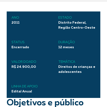
ANO
ESTADO
2011
Distrito Federal,
Região Centro-Oeste
STATUS
DURAÇÃO
Encerrado
12 meses
VALOR DOADO
TEMÁTICA
R$ 24.900,00
Direitos de crianças e
adolescentes
LINHA DE APOIO
Edital Anual
Objetivos e público