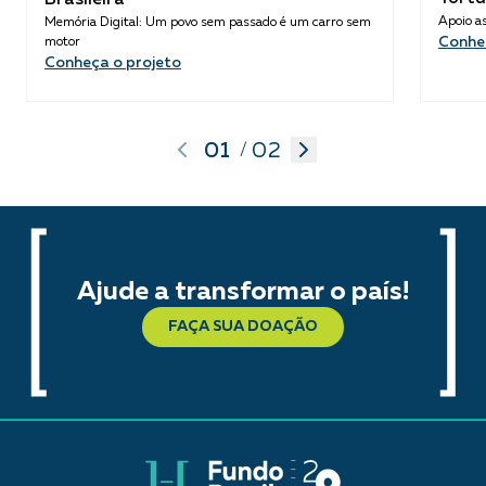
Apoio as
Memória Digital: Um povo sem passado é um carro sem
Conhe
motor
Conheça o projeto
01
02
/
Ajude a transformar o país!
FAÇA SUA DOAÇÃO