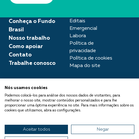
Conheça o Fundo
Editais
Emergencial
Brasil
Labora
Nosso trabalho
Política de
Como apoiar
privacidade
Contato
Política de cookies
Trabalhe conosco
Mapa do site
Assessoria de imprensa
Nós usamos cookies
imprensa@fundobrasil.org.br
Podemos colocá-los para análise dos nossos dados de visitantes, para
melhorar o nosso site, mostrar conteúdos personalizados e para lhe
O Fundo Brasil integra a Rede
proporcionar uma óptima experiência no site. Para mais informações sobre os
cookies que utilizamos, abra as configurações.
Comuá - Filantropia que
Transforma
Aceitar todos
Negar
© 2026 Fundo Brasil.