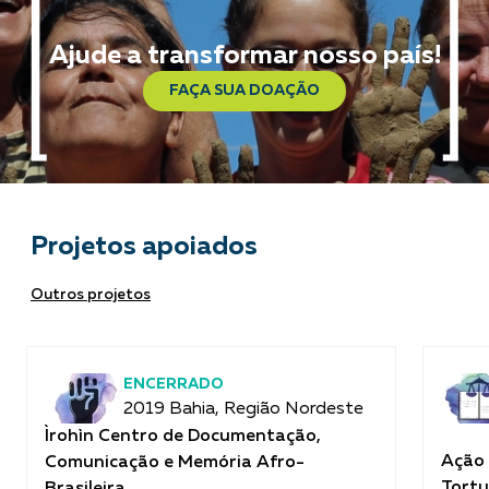
Ajude a transformar nosso país!
FAÇA SUA DOAÇÃO
Projetos apoiados
Outros projetos
ENCERRADO
2019 Bahia, Região Nordeste
Ìrohìn Centro de Documentação,
Ação 
Comunicação e Memória Afro-
Tortu
Brasileira