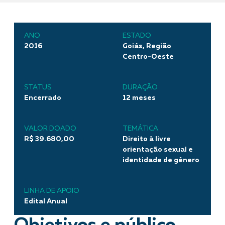
ANO
ESTADO
2016
Goiás, Região
Centro-Oeste
STATUS
DURAÇÃO
Encerrado
12 meses
VALOR DOADO
TEMÁTICA
R$ 39.680,00
Direito à livre
orientação sexual e
identidade de gênero
LINHA DE APOIO
Edital Anual