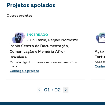
Projetos apoiados
Outros projetos
ENCERRADO
2019 Bahia, Região Nordeste
Ìrohìn Centro de Documentação,
Ação 
Comunicação e Memória Afro-
Tortu
Brasileira
Apoio as
Memória Digital: Um povo sem passado é um carro sem
Conhe
motor
Conheça o projeto
01
02
/