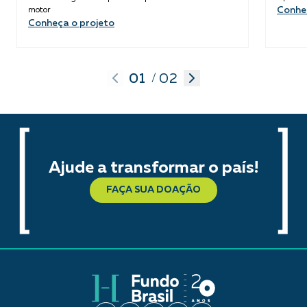
Conhe
motor
Conheça o projeto
01
02
/
Ajude a transformar o país!
FAÇA SUA DOAÇÃO