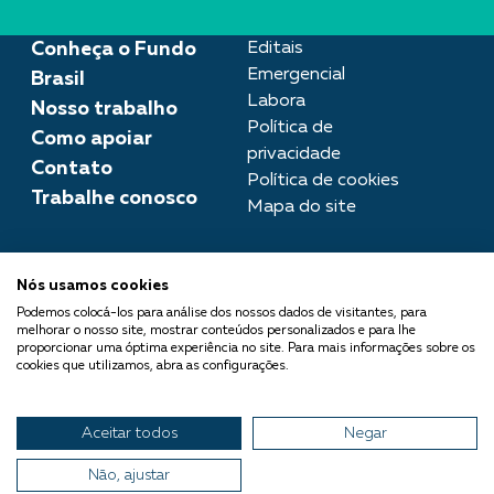
Conheça o Fundo
Editais
Emergencial
Brasil
Labora
Nosso trabalho
Política de
Como apoiar
privacidade
Contato
Política de cookies
Trabalhe conosco
Mapa do site
Assessoria de imprensa
Nós usamos cookies
imprensa@fundobrasil.org.br
Podemos colocá-los para análise dos nossos dados de visitantes, para
melhorar o nosso site, mostrar conteúdos personalizados e para lhe
O Fundo Brasil integra a Rede
proporcionar uma óptima experiência no site. Para mais informações sobre os
cookies que utilizamos, abra as configurações.
Comuá - Filantropia que
Transforma
Aceitar todos
Negar
© 2026 Fundo Brasil.
Todos os direitos reservados
Não, ajustar