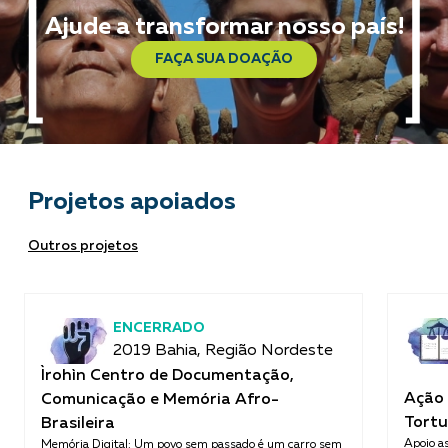
Ajude a transformar nosso país!
FAÇA SUA DOAÇÃO
Projetos apoiados
Outros projetos
ENCERRADO
2019 Bahia, Região Nordeste
Ìrohìn Centro de Documentação,
Ação 
Comunicação e Memória Afro-
Tortu
Brasileira
Apoio as
Memória Digital: Um povo sem passado é um carro sem