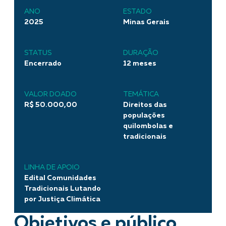
ANO
ESTADO
2025
Minas Gerais
STATUS
DURAÇÃO
Encerrado
12 meses
VALOR DOADO
TEMÁTICA
R$ 50.000,00
Direitos das
populações
quilombolas e
tradicionais
LINHA DE APOIO
Edital Comunidades
Tradicionais Lutando
por Justiça Climática
Objetivos e público