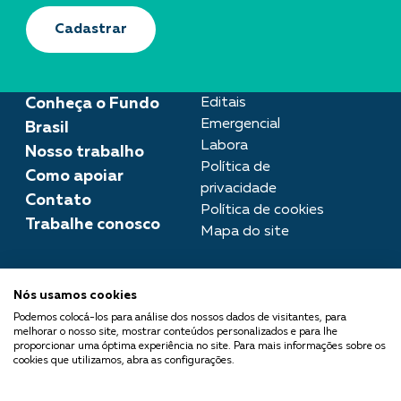
Cadastrar
Conheça o Fundo
Editais
Emergencial
Brasil
Labora
Nosso trabalho
Política de
Como apoiar
privacidade
Contato
Política de cookies
Trabalhe conosco
Mapa do site
Assessoria de imprensa
Nós usamos cookies
imprensa@fundobrasil.org.br
Podemos colocá-los para análise dos nossos dados de visitantes, para
melhorar o nosso site, mostrar conteúdos personalizados e para lhe
O Fundo Brasil integra a Rede
proporcionar uma óptima experiência no site. Para mais informações sobre os
cookies que utilizamos, abra as configurações.
Comuá - Filantropia que
Transforma