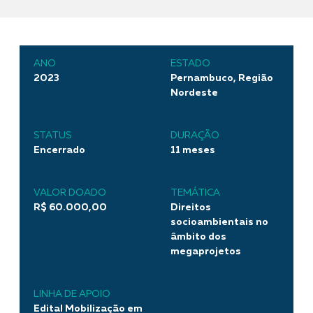
ANO
ESTADO
2023
Pernambuco, Região
Nordeste
STATUS
DURAÇÃO
Encerrado
11 meses
VALOR DOADO
TEMÁTICA
R$ 60.000,00
Direitos
socioambientais no
âmbito dos
megaprojetos
LINHA DE APOIO
Edital Mobilização em