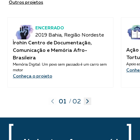
Outros projetos
ENCERRADO
2019 Bahia, Região Nordeste
Ìrohìn Centro de Documentação,
Ação 
Comunicação e Memória Afro-
Tortu
Brasileira
Apoio as
Memória Digital: Um povo sem passado é um carro sem
Conhe
motor
Conheça o projeto
01
02
/