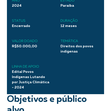
ANO
ESTADO
2024
Paraíba
STATUS
DURAÇÃO
Encerrado
12 meses
VALOR DOADO
TEMÁTICA
R$50.000,00
Direitos dos povos
indígenas
LINHA DE APOIO
Edital Povos
Indígenas Lutando
por Justiça Climática
- 2024
Objetivos e público
alvo