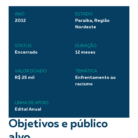
ANO
ESTADO
2012
Paraíba, Região
Nordeste
STATUS
DURAÇÃO
Encerrado
12 meses
VALOR DOADO
TEMÁTICA
R$ 25 mil
Enfrentamento ao
racismo
LINHA DE APOIO
Edital Anual
Objetivos e público
alvo