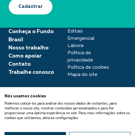
Cadastrar
Conheça o Fundo
Editais
Emergencial
Brasil
Labora
Nosso trabalho
Política de
Como apoiar
privacidade
Contato
Política de cookies
Trabalhe conosco
Mapa do site
Assessoria de imprensa
Nós usamos cookies
imprensa@fundobrasil.org.br
Podemos colocá-los para análise dos nossos dados de visitantes, para
melhorar o nosso site, mostrar conteúdos personalizados e para lhe
O Fundo Brasil integra a Rede
proporcionar uma óptima experiência no site. Para mais informações sobre os
cookies que utilizamos, abra as configurações.
Comuá - Filantropia que
Transforma