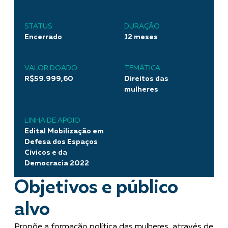
STATUS
DURAÇÃO
Encerrado
12 meses
VALOR DOADO
TEMÁTICA
R$59.999,60
Direitos das
mulheres
LINHA DE APOIO
Edital Mobilização em
Defesa dos Espaços
Cívicos e da
Democracia 2022
Objetivos e público
alvo
Propõe a formação política das mulheres, através de