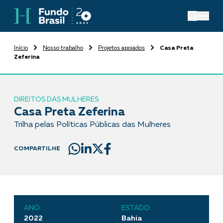
Início
Nosso trabalho
Projetos apoiados
Casa Preta
Zeferina
DIREITOS DAS MULHERES
Casa Preta Zeferina
Trilha pelas Políticas Públicas das Mulheres
COMPARTILHE
ANO
ESTADO
2022
Bahia