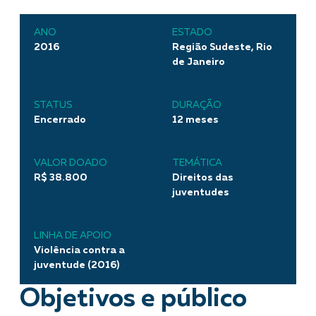
ANO
ESTADO
2016
Região Sudeste, Rio
de Janeiro
STATUS
DURAÇÃO
Encerrado
12 meses
VALOR DOADO
TEMÁTICA
R$ 38.800
Direitos das
juventudes
LINHA DE APOIO
Violência contra a
juventude (2016)
Objetivos e público