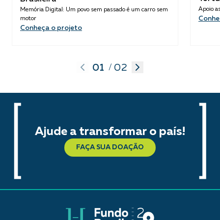
Apoio as
Memória Digital: Um povo sem passado é um carro sem
Conhe
motor
Conheça o projeto
01
02
/
Ajude a transformar o país!
FAÇA SUA DOAÇÃO