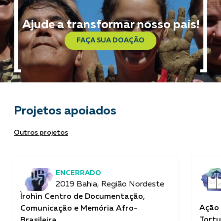
Ajude a transformar nosso país!
FAÇA SUA DOAÇÃO
Projetos apoiados
Outros projetos
ENCERRADO
2019 Bahia, Região Nordeste
Ìrohìn Centro de Documentação,
Ação 
Comunicação e Memória Afro-
Tortu
Brasileira