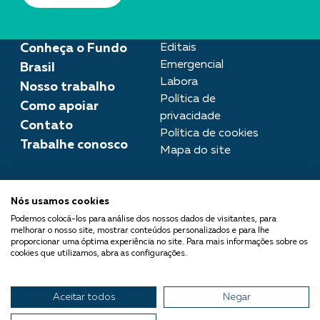
Conheça o Fundo
Editais
Emergencial
Brasil
Labora
Nosso trabalho
Política de
Como apoiar
privacidade
Contato
Política de cookies
Trabalhe conosco
Mapa do site
Assessoria de imprensa
Nós usamos cookies
imprensa@fundobrasil.org.br
Podemos colocá-los para análise dos nossos dados de visitantes, para
melhorar o nosso site, mostrar conteúdos personalizados e para lhe
O Fundo Brasil integra a Rede
proporcionar uma óptima experiência no site. Para mais informações sobre os
cookies que utilizamos, abra as configurações.
Comuá - Filantropia que
Transforma
Aceitar todos
Negar
© 2026 Fundo Brasil.