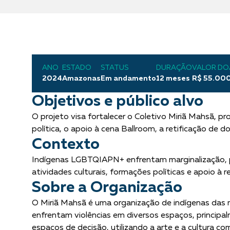
ANO
ESTADO
STATUS
DURAÇÃO
VALOR D
2024
Amazonas
Em andamento
12 meses
R$ 55.00
Objetivos e público alvo
O projeto visa fortalecer o Coletivo Miriã Mahsã
política, o apoio à cena Ballroom, a retificação d
Contexto
Indígenas LGBTQIAPN+ enfrentam marginalização, pre
atividades culturais, formações políticas e apoio à
Sobre a Organização
O Miriã Mahsã é uma organização de indígenas das m
enfrentam violências em diversos espaços, principal
espaços de decisão, utilizando a arte e a cultura co