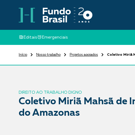
Editais
Emergenciais
Início
Nosso trabalho
Projetos apoiados
Coletivo Miri
DIREITO AO TRABALHO DIGNO
Coletivo Miriã Mahsã de
do Amazonas