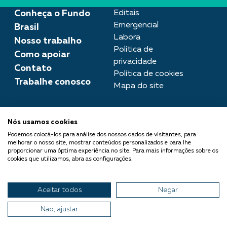
Conheça o Fundo
Editais
Emergencial
Brasil
Labora
Nosso trabalho
Política de
Como apoiar
privacidade
Contato
Política de cookies
Trabalhe conosco
Mapa do site
Assessoria de imprensa
Nós usamos cookies
imprensa@fundobrasil.org.br
Podemos colocá-los para análise dos nossos dados de visitantes, para
melhorar o nosso site, mostrar conteúdos personalizados e para lhe
O Fundo Brasil integra a Rede
proporcionar uma óptima experiência no site. Para mais informações sobre os
cookies que utilizamos, abra as configurações.
Comuá - Filantropia que
Transforma
Aceitar todos
Negar
© 2026 Fundo Brasil.
Todos os direitos reservados
Não, ajustar