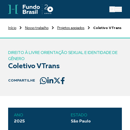
Início
Nosso trabalho
Projetos apoiados
Coletivo VTrans
DIREITO À LIVRE ORIENTAÇÃO SEXUAL E IDENTIDADE DE
GÊNERO
Coletivo VTrans
COMPARTILHE
ANO
ESTADO
2025
São Paulo