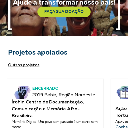
Ajude a transformar nosso país!
FAÇA SUA DOAÇÃO
Projetos apoiados
Outros projetos
ENCERRADO
2019 Bahia, Região Nordeste
Ìrohìn Centro de Documentação,
Ação 
Comunicação e Memória Afro-
Tortu
Brasileira
Apoio as
Memória Digital: Um povo sem passado é um carro sem
Conhe
motor