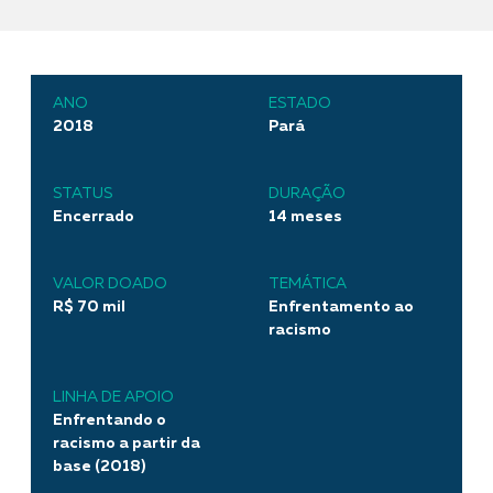
ANO
ESTADO
2018
Pará
STATUS
DURAÇÃO
Encerrado
14 meses
VALOR DOADO
TEMÁTICA
R$ 70 mil
Enfrentamento ao
racismo
LINHA DE APOIO
Enfrentando o
racismo a partir da
base (2018)