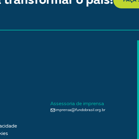
 transformar o país!
FAÇA
Assessoria de imprensa
imprensa@fundobrasil.org.br
vacidade
kies