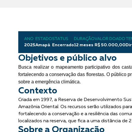
ANO
ESTADO
STATUS
DURAÇÃO
VALOR DOADO
TE
2025
Amapá
Encerrado
12 meses
R$ 50.000,00
Dir
Objetivos e público alvo
Busca realizar o mapeamento participativo dos cas
fortalecendo a conservação das florestas. O público pr
sobre a emergência climática.
Contexto
Criada em 1997, a Reserva de Desenvolvimento Sust
Amazônia Oriental. Os recursos serão utilizados p
fortalecendo a conservação e a resiliência das co
localizados na reserva, que fica a uma distância de 2
Sobre a Organização