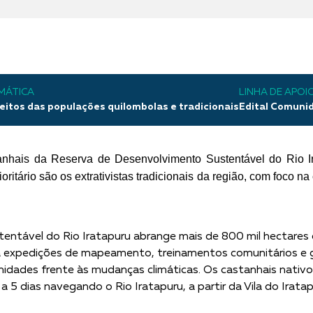
MÁTICA
LINHA DE APOI
eitos das populações quilombolas e tradicionais
Edital Comunid
tanhais da Reserva de Desenvolvimento Sustentável do Rio Ir
ioritário são os extrativistas tradicionais da região, com foco
entável do Rio Iratapuru abrange mais de 800 mil hectares
ara expedições de mapeamento, treinamentos comunitários e
munidades frente às mudanças climáticas. Os castanhais nat
 a 5 dias navegando o Rio Iratapuru, a partir da Vila do Irata