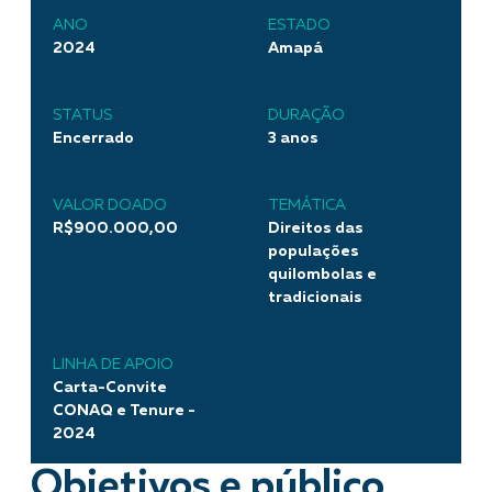
ANO
ESTADO
2024
Amapá
STATUS
DURAÇÃO
Encerrado
3 anos
VALOR DOADO
TEMÁTICA
R$900.000,00
Direitos das
populações
quilombolas e
tradicionais
LINHA DE APOIO
Carta-Convite
CONAQ e Tenure -
2024
Objetivos e público