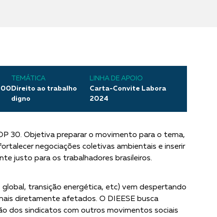
O
TEMÁTICA
LINHA DE APOIO
,00
Direito ao trabalho
Carta-Convite Labora
digno
2024
à COP 30. Objetiva preparar o movimento para o tema,
ortalecer negociações coletivas ambientais e inserir
te justo para os trabalhadores brasileiros.
global, transição energética, etc) vem despertando
s mais diretamente afetados. O DIEESE busca
ação dos sindicatos com outros movimentos sociais