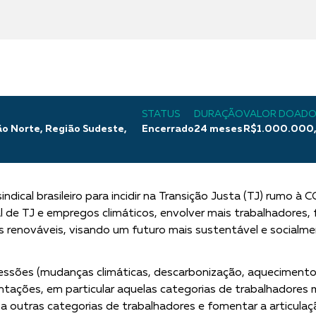
STATUS
DURAÇÃO
VALOR DOAD
o Norte, Região Sudeste,
Encerrado
24 meses
R$1.000.000
indical brasileiro para incidir na Transição Justa (TJ) rumo 
l de TJ e empregos climáticos, envolver mais trabalhadores, f
s renováveis, visando um futuro mais sustentável e socialmen
ssões (mudanças climáticas, descarbonização, aquecimento 
entações, em particular aquelas categorias de trabalhadore
e a outras categorias de trabalhadores e fomentar a articul