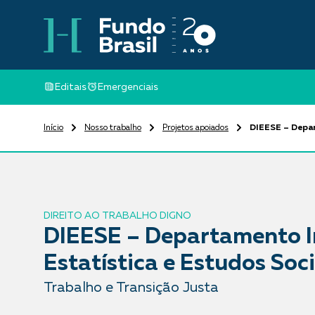
Editais
Emergenciais
Início
Nosso trabalho
Projetos apoiados
DIEESE – Depar
DIREITO AO TRABALHO DIGNO
DIEESE – Departamento In
Estatística e Estudos So
Trabalho e Transição Justa