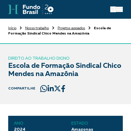
Início
Nosso trabalho
Projetos apoiados
Escola de
Formação Sindical Chico Mendes na Amazônia
DIREITO AO TRABALHO DIGNO
Escola de Formação Sindical Chico
Mendes na Amazônia
COMPARTILHE
ANO
ESTADO
2024
Amazonas