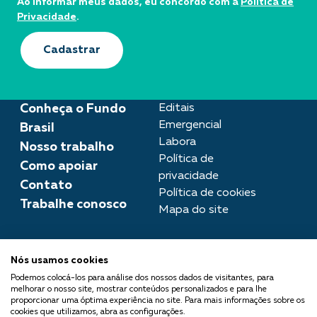
Ao informar meus dados, eu concordo com a
Política de
Privacidade
.
Cadastrar
Conheça o Fundo
Editais
Emergencial
Brasil
Labora
Nosso trabalho
Política de
Como apoiar
privacidade
Contato
Política de cookies
Trabalhe conosco
Mapa do site
Assessoria de imprensa
Nós usamos cookies
imprensa@fundobrasil.org.br
Podemos colocá-los para análise dos nossos dados de visitantes, para
melhorar o nosso site, mostrar conteúdos personalizados e para lhe
O Fundo Brasil integra a Rede
proporcionar uma óptima experiência no site. Para mais informações sobre os
cookies que utilizamos, abra as configurações.
Comuá - Filantropia que