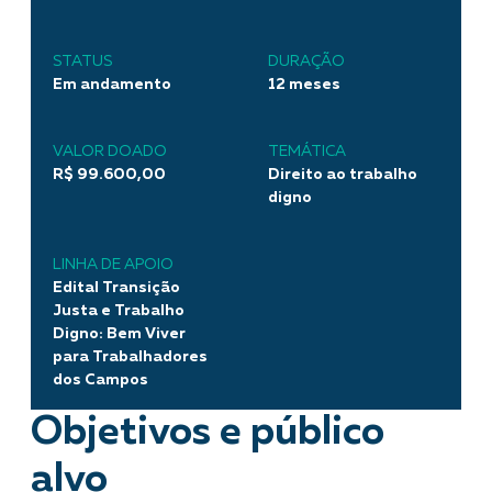
STATUS
DURAÇÃO
Em andamento
12 meses
VALOR DOADO
TEMÁTICA
R$ 99.600,00
Direito ao trabalho
digno
LINHA DE APOIO
Edital Transição
Justa e Trabalho
Digno: Bem Viver
para Trabalhadores
dos Campos
Objetivos e público
alvo