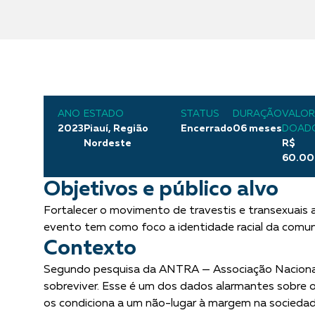
ANO
ESTADO
STATUS
DURAÇÃO
VALOR
2023
Piauí, Região
Encerrado
06 meses
DOAD
Nordeste
R$
60.00
Objetivos e público alvo
Fortalecer o movimento de travestis e transexuais 
evento tem como foco a identidade racial da comuni
Contexto
Segundo pesquisa da ANTRA — Associação Nacional d
sobreviver. Esse é um dos dados alarmantes sobre o c
os condiciona a um não-lugar à margem na sociedade