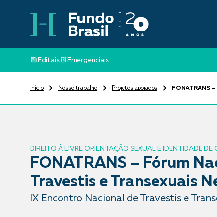
Editais
Emergenciais
Início
Nosso trabalho
Projetos apoiados
FONATRANS – Fó
DIREITO À LIVRE ORIENTAÇÃO SEXUAL E IDENTIDADE DE
FONATRANS – Fórum Naci
Travestis e Transexuais N
IX Encontro Nacional de Travestis e Tran