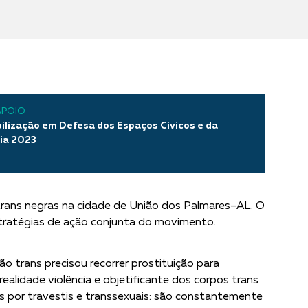
APOIO
bilização em Defesa dos Espaços Cívicos e da
ia 2023
 trans negras na cidade de União dos Palmares–AL. O
stratégias de ação conjunta do movimento.
 trans precisou recorrer prostituição para
ealidade violência e objetificante dos corpos trans
s por travestis e transsexuais: são constantemente