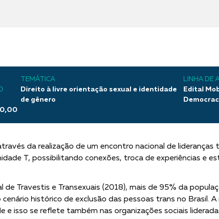
TEMÁTICA
LINHA DE 
O
Direito à livre orientação sexual e identidade
Edital Mo
de gênero
Democrac
0,00
através da realização de um encontro nacional de lideranças
dade T, possibilitando conexões, troca de experiências e e
e Travestis e Transexuais (2018), mais de 95% da população
enário histórico de exclusão das pessoas trans no Brasil. A r
 e isso se reflete também nas organizações sociais liderada