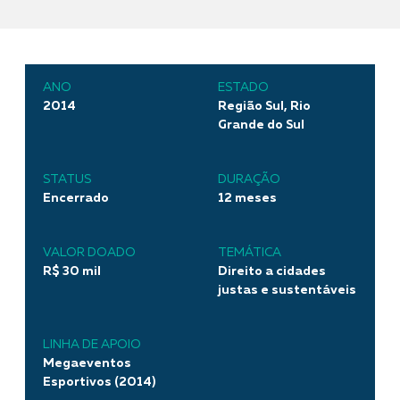
ANO
ESTADO
2014
Região Sul, Rio
Grande do Sul
STATUS
DURAÇÃO
Encerrado
12 meses
VALOR DOADO
TEMÁTICA
R$ 30 mil
Direito a cidades
justas e sustentáveis
LINHA DE APOIO
Megaeventos
Esportivos (2014)