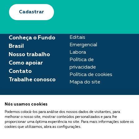
Cadastrar
Conheça o Fundo
Editais
Emergencial
Brasil
Labora
Nosso trabalho
Política de
Como apoiar
privacidade
Contato
Política de cookies
Trabalhe conosco
Mapa do site
Assessoria de imprensa
Nós usamos cookies
imprensa@fundobrasil.org.br
Podemos colocá-los para análise dos nossos dados de visitantes, para
melhorar o nosso site, mostrar conteúdos personalizados e para lhe
O Fundo Brasil integra a Rede
proporcionar uma óptima experiência no site. Para mais informações sobre os
cookies que utilizamos, abra as configurações.
Comuá - Filantropia que
Transforma