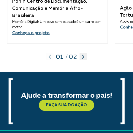
Ìrohìn Centro de Documentação,
Ação 
Comunicação e Memória Afro-
Tortu
Brasileira
Apoio as
Memória Digital: Um povo sem passado é um carro sem
Conhe
motor
Conheça o projeto
01
02
/
Ajude a transformar o país!
FAÇA SUA DOAÇÃO