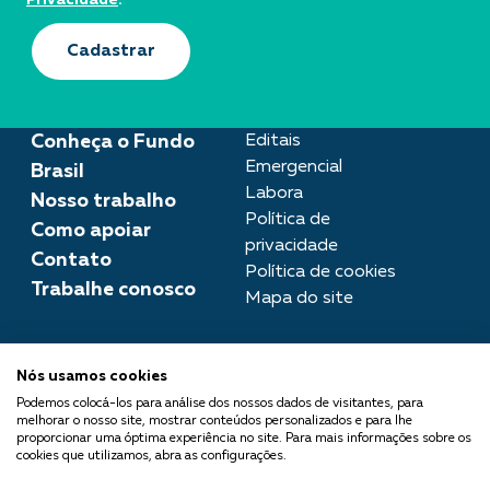
Privacidade
.
Cadastrar
Conheça o Fundo
Editais
Emergencial
Brasil
Labora
Nosso trabalho
Política de
Como apoiar
privacidade
Contato
Política de cookies
Trabalhe conosco
Mapa do site
Assessoria de imprensa
Nós usamos cookies
imprensa@fundobrasil.org.br
Podemos colocá-los para análise dos nossos dados de visitantes, para
melhorar o nosso site, mostrar conteúdos personalizados e para lhe
O Fundo Brasil integra a Rede
proporcionar uma óptima experiência no site. Para mais informações sobre os
cookies que utilizamos, abra as configurações.
Comuá - Filantropia que
Transforma