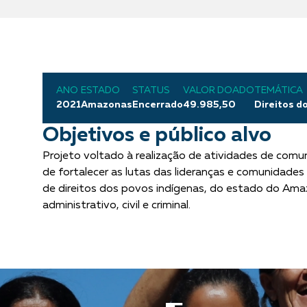
ANO
ESTADO
STATUS
VALOR DOADO
TEMÁTICA
2021
Amazonas
Encerrado
49.985,50
Direitos d
Objetivos e público alvo
Projeto voltado à realização de atividades de comun
de fortalecer as lutas das lideranças e comunidades
de direitos dos povos indígenas, do estado do Amazo
administrativo, civil e criminal.