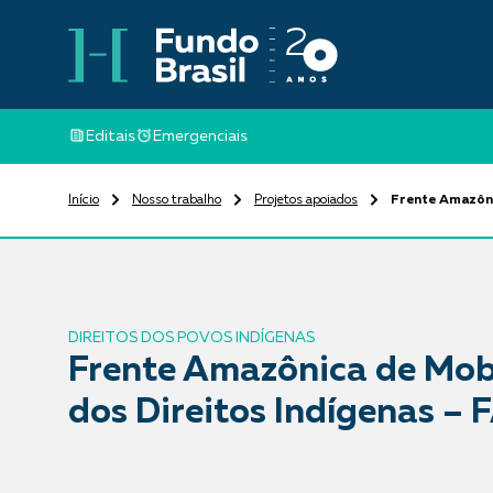
Editais
Emergenciais
Início
Nosso trabalho
Projetos apoiados
Frente Amazôni
DIREITOS DOS POVOS INDÍGENAS
Frente Amazônica de Mob
dos Direitos Indígenas –