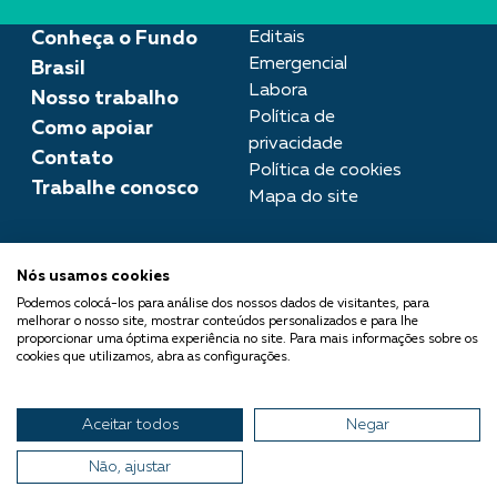
Conheça o Fundo
Editais
Emergencial
Brasil
Labora
Nosso trabalho
Política de
Como apoiar
privacidade
Contato
Política de cookies
Trabalhe conosco
Mapa do site
Assessoria de imprensa
Nós usamos cookies
imprensa@fundobrasil.org.br
Podemos colocá-los para análise dos nossos dados de visitantes, para
melhorar o nosso site, mostrar conteúdos personalizados e para lhe
O Fundo Brasil integra a Rede
proporcionar uma óptima experiência no site. Para mais informações sobre os
cookies que utilizamos, abra as configurações.
Comuá - Filantropia que
Transforma
Aceitar todos
Negar
© 2026 Fundo Brasil.
Todos os direitos reservados
Não, ajustar