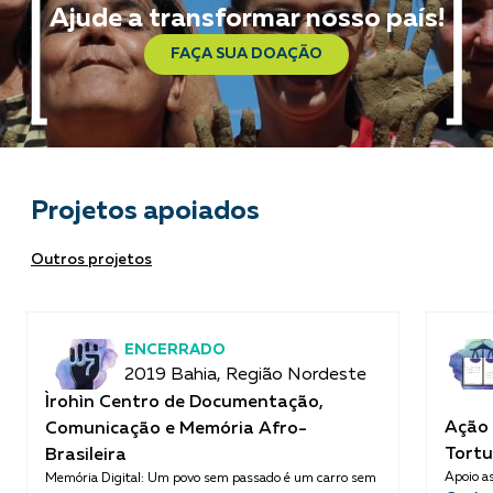
Ajude a transformar nosso país!
FAÇA SUA DOAÇÃO
Projetos apoiados
Outros projetos
ENCERRADO
2019 Bahia, Região Nordeste
Ìrohìn Centro de Documentação,
Ação 
Comunicação e Memória Afro-
Tortu
Brasileira
Apoio as
Memória Digital: Um povo sem passado é um carro sem