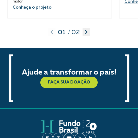
Conhe
motor
Conheça o projeto
01
02
/
Ajude a transformar o país!
FAÇA SUA DOAÇÃO