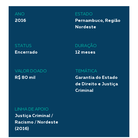
ANO
ESTADO
2016
Pernambuco, Região
Nordeste
STATUS
DURAÇÃO
Encerrado
12 meses
VALOR DOADO
TEMÁTICA
R$ 80 mil
Garantia do Estado
de Direito e Justiça
Criminal
LINHA DE APOIO
Justiça Criminal /
Racismo / Nordeste
(2016)