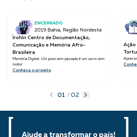
ENCERRADO
2019 Bahia, Região Nordeste
Ìrohìn Centro de Documentação,
Ação 
Comunicação e Memória Afro-
Tortu
Brasileira
Apoio as
Memória Digital: Um povo sem passado é um carro sem
Conhe
motor
Conheça o projeto
01
02
/
Ajude a transformar o país!