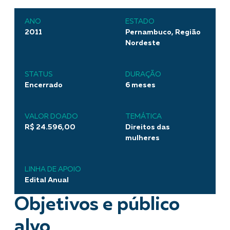
ANO
ESTADO
2011
Pernambuco, Região
Nordeste
STATUS
DURAÇÃO
Encerrado
6 meses
VALOR DOADO
TEMÁTICA
R$ 24.596,00
Direitos das
mulheres
LINHA DE APOIO
Edital Anual
Objetivos e público
alvo