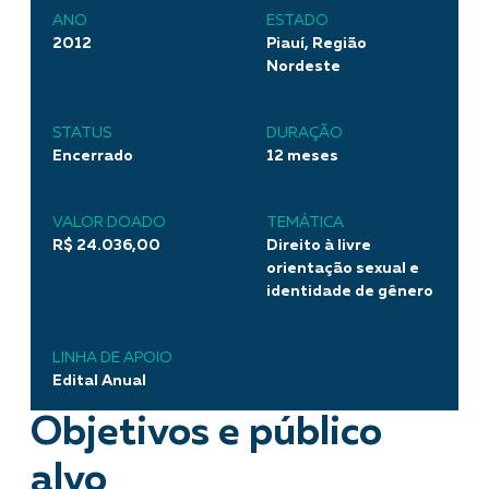
ANO
ESTADO
2012
Piauí, Região
Nordeste
STATUS
DURAÇÃO
Encerrado
12 meses
VALOR DOADO
TEMÁTICA
R$ 24.036,00
Direito à livre
orientação sexual e
identidade de gênero
LINHA DE APOIO
Edital Anual
Objetivos e público
alvo