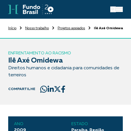
Início
Nosso trabalho
Projetos apoiados
Ilê Axé Omidewa
ENFRENTAMENTO AO RACISMO
Ilê Axé Omidewa
Direitos humanos e cidadania para comunidades de
terreiros
COMPARTILHE
ANO
ESTADO
2009
Paraíba, Região