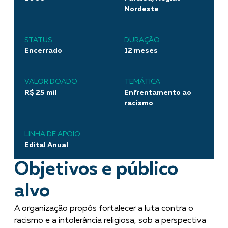
Nordeste
STATUS
DURAÇÃO
Encerrado
12 meses
VALOR DOADO
TEMÁTICA
R$ 25 mil
Enfrentamento ao
racismo
LINHA DE APOIO
Edital Anual
Objetivos e público
alvo
A organização propôs fortalecer a luta contra o
racismo e a intolerância religiosa, sob a perspectiva