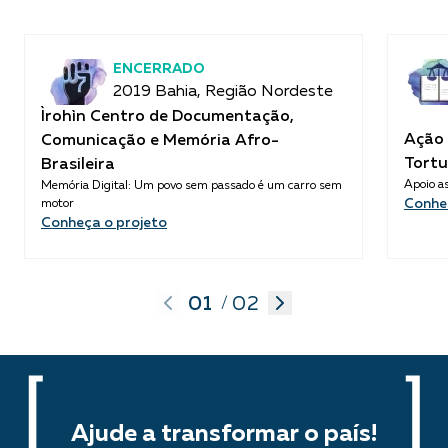
ENCERRADO
2019 Bahia, Região Nordeste
Ìrohìn Centro de Documentação,
Ação 
Comunicação e Memória Afro-
Tortu
Brasileira
Apoio as
Memória Digital: Um povo sem passado é um carro sem
Conhe
motor
Conheça o projeto
01
02
/
Ajude a transformar o país!