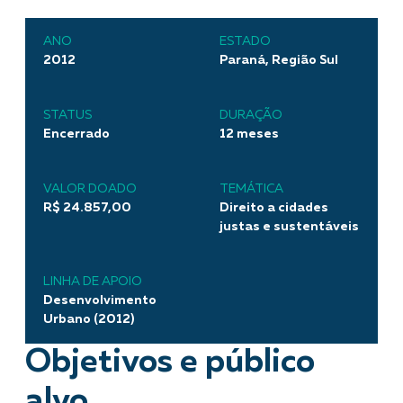
ANO
ESTADO
2012
Paraná, Região Sul
STATUS
DURAÇÃO
Encerrado
12 meses
VALOR DOADO
TEMÁTICA
R$ 24.857,00
Direito a cidades
justas e sustentáveis
LINHA DE APOIO
Desenvolvimento
Urbano (2012)
Objetivos e público
alvo