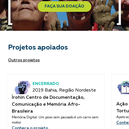
FAÇA SUA DOAÇÃO
Projetos apoiados
Outros projetos
ENCERRADO
2019 Bahia, Região Nordeste
Ìrohìn Centro de Documentação,
Ação 
Comunicação e Memória Afro-
Tortu
Brasileira
Apoio as
Memória Digital: Um povo sem passado é um carro sem
Conhe
motor
Conheça o projeto