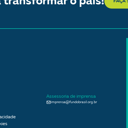
 transformar o país!
FAÇA
Assessoria de imprensa
imprensa@fundobrasil.org.br
vacidade
kies