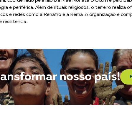
ria, coordenado pela ialorixá Mãe Nonata D’Oxum e pelo bab
ra e periférica. Além de rituais religiosos, o terreiro realiz
úblicos e redes como a Renafro e a Rema. A organização é co
resistência.
ransformar nosso país!