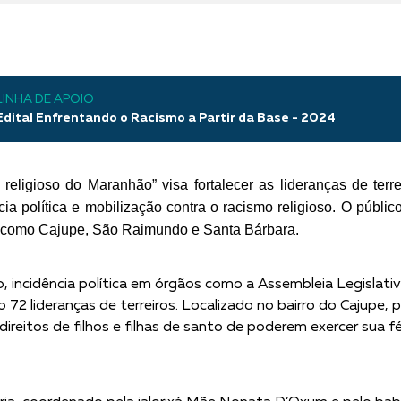
LINHA DE APOIO
Edital Enfrentando o Racismo a Partir da Base - 2024
 religioso do Maranhão” visa fortalecer as lideranças de ter
 política e mobilização contra o racismo religioso. O público pr
s, como Cajupe, São Raimundo e Santa Bárbara.
 incidência política em órgãos como a Assembleia Legislativa 
2 lideranças de terreiros. Localizado no bairro do Cajupe, p
ireitos de filhos e filhas de santo de poderem exercer sua f