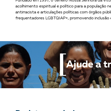
Fundado em 1997, o terreiro Nossa Senhora da Vitó
acolhimento espiritual e político para a população neg
antirracista e articulações políticas com órgãos p
frequentadores LGBTQIAP+, promovendo inclusão e 
Ajude a t