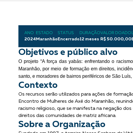
ANO
ESTADO
STATUS
DURAÇÃO
VALOR DOADO
2024
Maranhão
Encerrado
12 meses
R$ 50.000,00
Objetivos e público alvo
O projeto “A força das yabás: enfrentando o racismo
Maranhão, por meio de formação em direitos, incidência
santo, e moradores de bairros periféricos de São Luí
Contexto
Os recursos serão utilizados para ações de formação,
Encontro de Mulheres de Axé do Maranhão, reunindo 7
racismo religioso, que se manifesta na negação dos d
direitos das comunidades de matriz africana.
Sobre a Organização