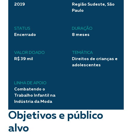
2019
Região Sudeste, São
Paulo
STATUS
DURAÇÃO
Encerrado
8 meses
VALOR DOADO
TEMÁTICA
R$ 39 mil
Direitos de crianças e
adolescentes
LINHA DE APOIO
Combatendo o
Trabalho Infantil na
Indústria da Moda
Objetivos e público
alvo