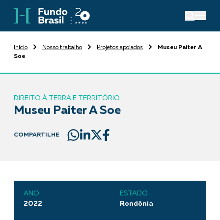
Início
Nosso trabalho
Projetos apoiados
Museu Paiter A
Soe
DIREITO À TERRA E TERRITÓRIO
Museu Paiter A Soe
COMPARTILHE
ANO
ESTADO
2022
Rondônia