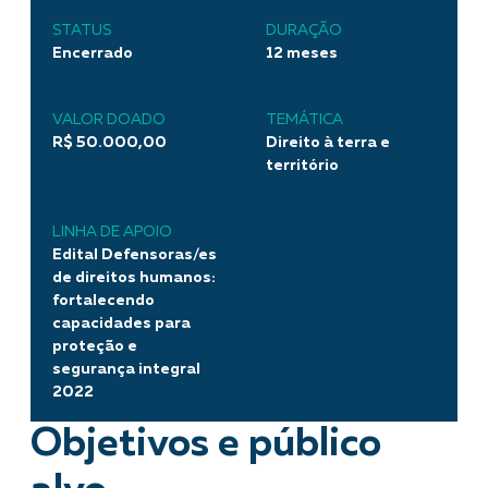
STATUS
DURAÇÃO
Encerrado
12 meses
VALOR DOADO
TEMÁTICA
R$ 50.000,00
Direito à terra e
território
LINHA DE APOIO
Edital Defensoras/es
de direitos humanos:
fortalecendo
capacidades para
proteção e
segurança integral
2022
Objetivos e público