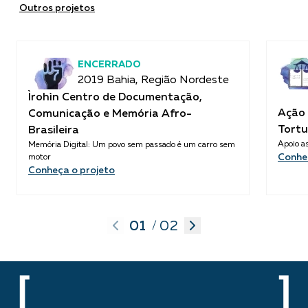
Outros projetos
ENCERRADO
2019 Bahia, Região Nordeste
Ìrohìn Centro de Documentação,
Ação 
Comunicação e Memória Afro-
Tortu
Brasileira
Apoio as
Memória Digital: Um povo sem passado é um carro sem
Conhe
motor
Conheça o projeto
01
02
/