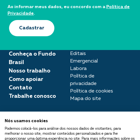
Ao informar meus dados, eu concordo com a
Política de
Privacidade
.
Cadastrar
Conheça o Fundo
Editais
Emergencial
Brasil
Labora
Nosso trabalho
Política de
Como apoiar
privacidade
Contato
Política de cookies
Trabalhe conosco
Mapa do site
Assessoria de imprensa
Nós usamos cookies
imprensa@fundobrasil.org.br
Podemos colocá-los para análise dos nossos dados de visitantes, para
melhorar o nosso site, mostrar conteúdos personalizados e para lhe
O Fundo Brasil integra a Rede
proporcionar uma óptima experiência no site. Para mais informações sobre os