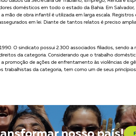
o dados da Secretaria de Trabalho, Emprego, Renda e Esp
ores domésticos em todo o estado da Bahia. Em Salvador, a
, a mão de obra infantil é utilizada em larga escala. Registr
s assegurados em lei. Diante de tantos relatos é preciso am
90. O sindicato possui 2.300 associados filiados, sendo a 
reitos da categoria. Considerando que o trabalho doméstico
 e a promoção de ações de enfrentamento às violências de gê
itos trabalhistas da categoria, tem como um de seus princípi
ransformar nosso país!