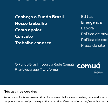
Conheça o Fundo Brasil
Editais
Emergencial
Nosso trabalho
Labora
Como apoiar
Política de pri
Contato
Política de coo
Trabalhe conosco
Mapa do site
O Fundo Brasil integra a Rede Comuá -
Filantropia que Transforma
Nós usamos cookies
© 2026 Fundo Brasil.
Todos os direitos reservados
Podemos colocá-los para análise dos nossos dados de visitantes, para melhorar o
proporcionar uma óptima experiência no site. Para mais informações sobre os coo