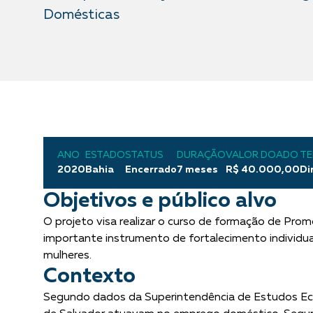
Domésticas
ANO
ESTADO
STATUS
DURAÇÃO
VALOR DOADO
TE
2020
Bahia
Encerrado
7 meses
R$ 40.000,00
Di
Objetivos e público alvo
O projeto visa realizar o curso de formação de Prom
importante instrumento de fortalecimento individua
mulheres.
Contexto
Segundo dados da Superintendência de Estudos Eco