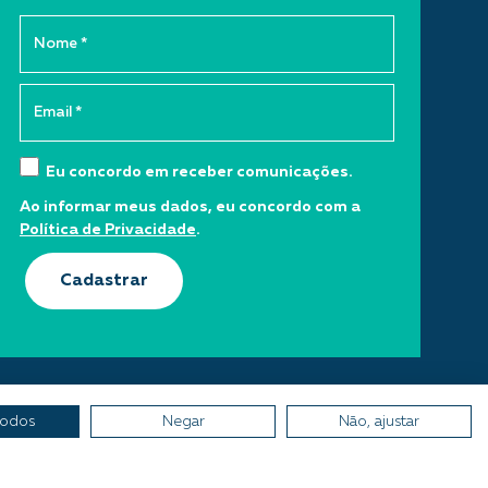
Eu concordo em receber comunicações.
Ao informar meus dados, eu concordo com a
Política de Privacidade
.
Cadastrar
todos
Negar
Não, ajustar