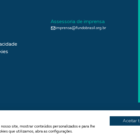
Assessoria de imprensa
imprensa@fundobrasil.org.br
vacidade
kies
Aceitar 
 nosso site, mostrar conteúdos personalizados e para lhe
kies que utilizamos, abra as configurações.