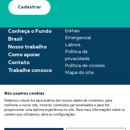
Cadastrar
Conheça o Fundo
Editais
Emergencial
Brasil
Labora
Nosso trabalho
Política de
Como apoiar
privacidade
Contato
Política de cookies
Trabalhe conosco
Mapa do site
Assessoria de imprensa
Nós usamos cookies
imprensa@fundobrasil.org.br
Podemos colocá-los para análise dos nossos dados de visitantes, para
melhorar o nosso site, mostrar conteúdos personalizados e para lhe
O Fundo Brasil integra a Rede
proporcionar uma óptima experiência no site. Para mais informações sobre os
cookies que utilizamos, abra as configurações.
Comuá - Filantropia que
Transforma