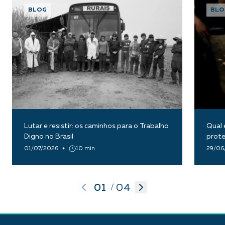
BLOG
BLO
Lutar e resistir: os caminhos para o Trabalho
Qual 
Digno no Brasil
prote
01/07/2026
10 min
29/06
01
04
/