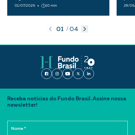
01/07/2026
10 min
29/06
01
04
/
Receba notícias do Fundo Brasil. Assine nossa
newsletter!