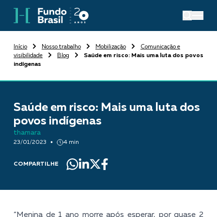
Início
Nosso trabalho
Mobilização
Comunicação e
visibilidade
Blog
Saúde em risco: Mais uma luta dos povos
indígenas
Saúde em risco: Mais uma luta dos
povos indígenas
thamara
23/01/2023
4 min
COMPARTILHE
“Menina de 1 ano morre após esperar, por quase 2