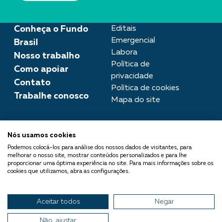
Conheça o Fundo
Editais
Emergencial
Brasil
Labora
Nosso trabalho
Política de
Como apoiar
privacidade
Contato
Política de cookies
Trabalhe conosco
Mapa do site
Assessoria de imprensa
Nós usamos cookies
imprensa@fundobrasil.org.br
Podemos colocá-los para análise dos nossos dados de visitantes, para
melhorar o nosso site, mostrar conteúdos personalizados e para lhe
O Fundo Brasil integra a Rede
proporcionar uma óptima experiência no site. Para mais informações sobre os
cookies que utilizamos, abra as configurações.
Comuá - Filantropia que
Transforma
Aceitar todos
Negar
© 2026 Fundo Brasil.
Todos os direitos reservados
Não, ajustar