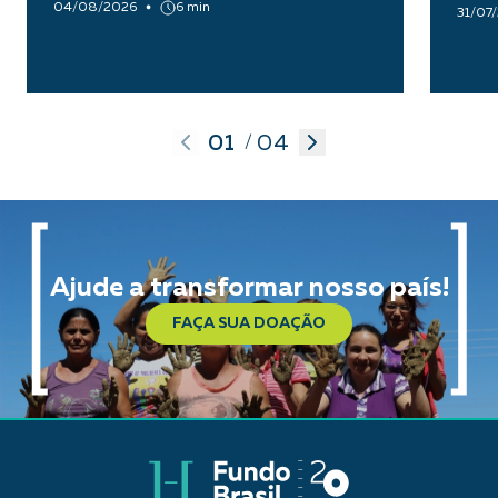
04/08/2026
6 min
31/07
01
04
/
Ajude a transformar nosso país!
FAÇA SUA DOAÇÃO