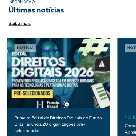
INFORMAÇÃO
Últimas notícias
Saiba mais
NOTÍCIA
NOT
Primeiro Edital de Direitos Digitais do Fundo
NOTÍC
Brasil anuncia 20 organizações pré-
Comun
selecionadas
Admin