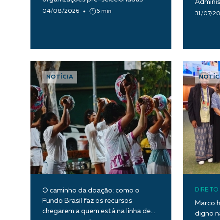
Adminis
04/08/2026
6 min
31/07/2
NOTÍCIA
NOTÍC
O caminho da doação: como o
DIREIT
Fundo Brasil faz os recursos
Marco h
chegarem a quem está na linha de
digno n