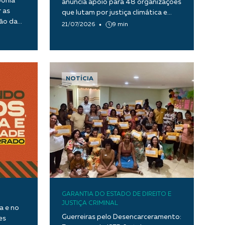
ponia
anuncia apoio para 48 organizações
 as
que lutam por justiça climática e
tão da
transição ecológica justa
21/07/2026
9 min
NOTÍCIA
GARANTIA DO ESTADO DE DIREITO E
JUSTIÇA CRIMINAL
a e no
Guerreiras pelo Desencarceramento:
es