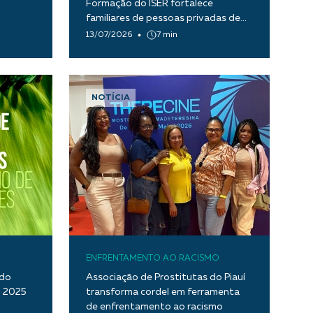
Formação do ISER fortalece
familiares de pessoas privadas de
liberdade
13/07/2026
7 min
NOTÍCIA
ENFRENTAMENTO AO RACISMO
ndo
Associação de Prostitutas do Piauí
m 2025
transforma cordel em ferramenta
de enfrentamento ao racismo