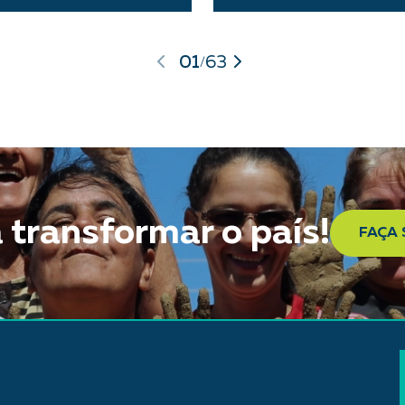
01
63
/
 transformar o país!
FAÇA