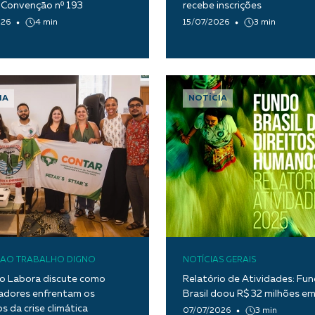
 Convenção nº 193
recebe inscrições
026
4 min
15/07/2026
3 min
IA
NOTÍCIA
O AO TRABALHO DIGNO
NOTÍCIAS GERAIS
do Labora discute como
Relatório de Atividades: Fu
adores enfrentam os
Brasil doou R$ 32 milhões e
s da crise climática
07/07/2026
3 min