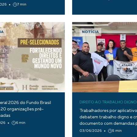
026
7 min
IA
NOTÍCIA
Geral 2026 do Fundo Brasil
DIREITO AO TRABALHO DIGNO
 20 organizações pré-
Trabalhadores por aplicativ
nadas
debatem trabalho digno e c
026
6 min
documento com demandas p
Conferência da OIT
03/06/2026
5 min