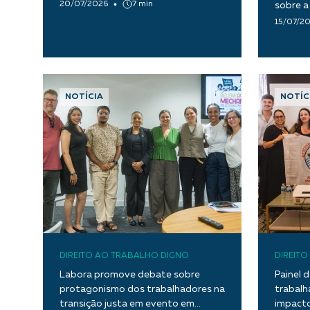
frente da defesa dos direitos
20/07/2026
7 min
sobre a
humanos?
15/07/2
NOTÍCIA
NOTÍC
DIREITO AO TRABALHO DIGNO
DIREIT
Labora promove debate sobre
Painel 
protagonismo dos trabalhadores na
trabalh
transição justa em evento em
impacto