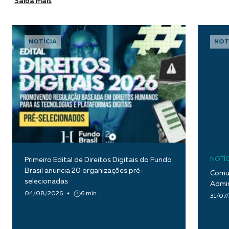
Saiba mais
NOTÍCIA
NOT
Primeiro Edital de Direitos Digitais do Fundo
NOTÍC
Brasil anuncia 20 organizações pré-
Comun
selecionadas
Admin
04/08/2026
6 min
31/07