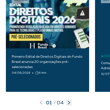
NOTÍCIA
NOT
Primeiro Edital de Direitos Digitais do Fundo
NOTÍC
Brasil anuncia 20 organizações pré-
Comun
selecionadas
Admin
04/08/2026
6 min
31/07
01
04
/