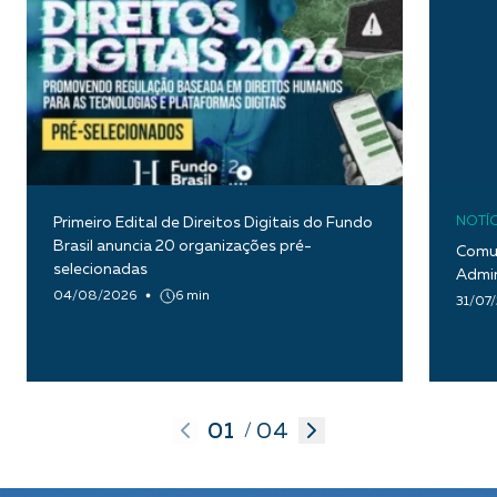
Primeiro Edital de Direitos Digitais do Fundo
NOTÍC
Brasil anuncia 20 organizações pré-
Comun
selecionadas
Admin
04/08/2026
6 min
31/07
01
04
/